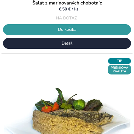
Šalát z marinovaných chobotníc
6,50 €
/ ks
NA DOTAZ
Do košíka
Detail
TIP
PRÉMIOVÁ
KVALITA