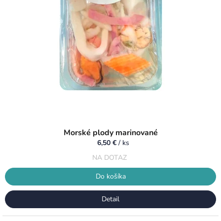
u
v
k
t
o
v
Morské plody marinované
6,50 €
/ ks
NA DOTAZ
Do košíka
Detail