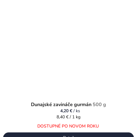
Dunajské zavináče gurmán
500 g
4,20 €
/ ks
Jednotková
8,40 € / 1 kg
cena:
DOSTUPNÉ PO NOVOM ROKU