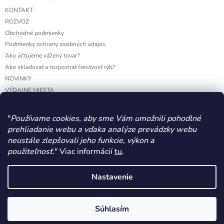
KONTAKT
ROZVOZ
Obchodné podmienky
Podmienky ochrany osobných údajov
Ako účtujeme vážený tovar?
Ako skladovať a rozpoznať čerstvosť rýb?
NOVINKY
VÝDAJNE MIESTA
"
Používame cookies, aby sme Vám umožnili pohodlné
Facebook
prehliadanie webu a vďaka analýze prevádzky webu
RYBYSPECIALITY.SK - Čerstvé ryby a morské plody
neustále zlepšovali jeho funkcie, výkon a
použiteľnosť.
" Viac informácií
tu
.
MARTÁK Peter, Ryby - Špeciality
WERECO
Nastavenie
Súhlasím
Copyright 2026
RYBYSPECIALITY.SK - Čerstvé ryby a
Vytvoril Shoptet