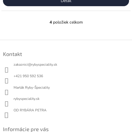
Detail
4
položiek celkom
O
v
l
á
Z
d
á
a
Kontakt
p
c
ä
i
zakaznici
@
rybyspeciality.sk
t
e
p
i
+421 950 592 536
r
e
v
Marták Ryby-Špeciality
k
y
rybyspeciality.sk
v
ý
OD RYBÁRA PETRA
p
i
s
Informácie pre vás
u