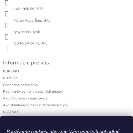
t
i
+421 950 592 536
e
Marták Ryby-Špeciality
rybyspeciality.sk
OD RYBÁRA PETRA
Informácie pre vás
KONTAKT
ROZVOZ
Obchodné podmienky
Podmienky ochrany osobných údajov
Ako účtujeme vážený tovar?
Ako skladovať a rozpoznať čerstvosť rýb?
NOVINKY
VÝDAJNE MIESTA
"
Používame cookies, aby sme Vám umožnili pohodlné