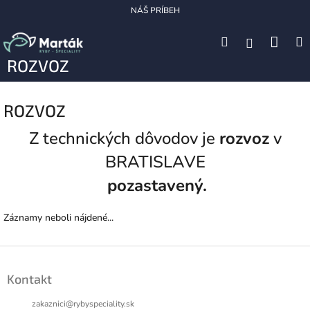
Prejsť
NÁŠ PRÍBEH
na
obsah
Nák
Hľadať
M
Prihláseni
ROZVOZ
koší
ROZVOZ
Z technických dôvodov je
rozvoz
v
BRATISLAVE
pozastavený.
Záznamy neboli nájdené...
Z
á
Kontakt
p
ä
zakaznici
@
rybyspeciality.sk