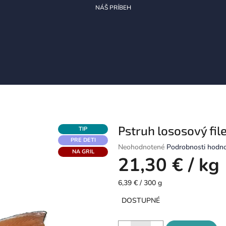
NÁŠ PRÍBEH
Pstruh lososový fil
TIP
PRE DETI
Priemerné
Neohodnotené
Podrobnosti hodno
NA GRIL
hodnotenie
21,30 €
/ kg
produktu
je
Jednotková
6,39 € / 300 g
0,0
cena:
z
DOSTUPNÉ
5
hviezdičiek.