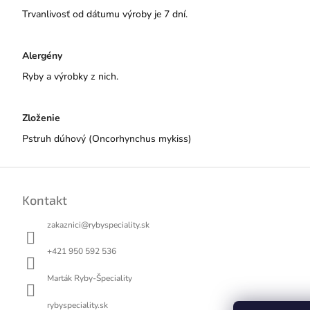
Trvanlivosť od dátumu výroby je 7 dní.
Alergény
Ryby a výrobky z nich.
Zloženie
Pstruh dúhový (Oncorhynchus mykiss)
Z
á
Kontakt
p
ä
zakaznici
@
rybyspeciality.sk
t
i
+421 950 592 536
e
Marták Ryby-Špeciality
rybyspeciality.sk