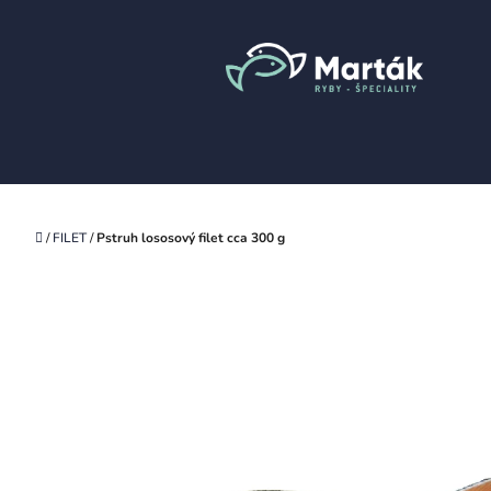
Prejsť
na
obsah
Domov
/
FILET
/
Pstruh lososový filet
cca 300 g