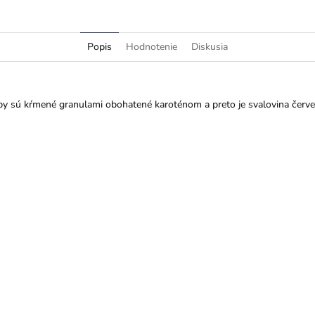
Popis
Hodnotenie
Diskusia
by sú kŕmené granulami obohatené karoténom a preto je svalovina červe