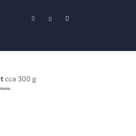
Nákupný
Hľadať
Prihlásenie
košík
et
cca 300 g
tenia