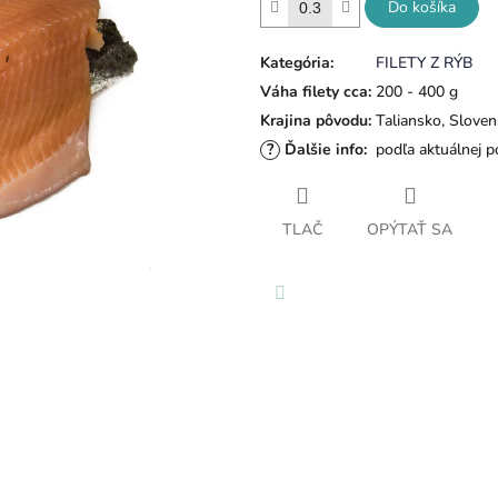
Do košíka
Kategória
:
FILETY Z RÝB
Váha filety cca
:
200 - 400 g
Krajina pôvodu
:
Taliansko, Slove
?
Ďalšie info
:
podľa aktuálnej 
TLAČ
OPÝTAŤ SA
Facebook