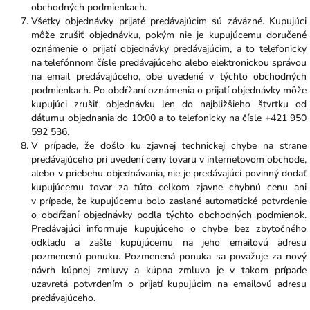
obchodných podmienkach.
Všetky objednávky prijaté predávajúcim sú záväzné. Kupujúci
môže zrušiť objednávku, pokým nie je kupujúcemu doručené
oznámenie o prijatí objednávky predávajúcim, a to telefonicky
na telefónnom čísle predávajúceho alebo elektronickou správou
na email predávajúceho, obe uvedené v týchto obchodných
podmienkach. Po obdŕžaní oznámenia o prijatí objednávky môže
kupujúci zrušiť objednávku len do najbližšieho štvrtku od
dátumu objednania do 10:00 a to telefonicky na čísle +421 950
592 536.
V prípade, že došlo ku zjavnej technickej chybe na strane
predávajúceho pri uvedení ceny tovaru v internetovom obchode,
alebo v priebehu objednávania, nie je predávajúci povinný dodať
kupujúcemu tovar za túto celkom zjavne chybnú cenu ani
v prípade, že kupujúcemu bolo zaslané automatické potvrdenie
o obdŕžaní objednávky podľa týchto obchodných podmienok.
Predávajúci informuje kupujúceho o chybe bez zbytočného
odkladu a zašle kupujúcemu na jeho emailovú adresu
pozmenenú ponuku. Pozmenená ponuka sa považuje za nový
návrh kúpnej zmluvy a kúpna zmluva je v takom prípade
uzavretá potvrdením o prijatí kupujúcim na emailovú adresu
predávajúceho.