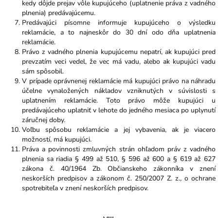
kedy dôjde prejav vôle kupujúceho (uplatnenie práva z vadného
plnenia) predávajúcemu.
Predávajúci písomne informuje kupujúceho o výsledku
reklamácie, a to najneskôr do 30 dní odo dňa uplatnenia
reklamácie.
Právo z vadného plnenia kupujúcemu nepatrí, ak kupujúci pred
prevzatím veci vedel, že vec má vadu, alebo ak kupujúci vadu
sám spôsobil.
V prípade oprávnenej reklamácie má kupujúci právo na náhradu
účelne vynaložených nákladov vzniknutých v súvislosti s
uplatnením reklamácie. Toto právo môže kupujúci u
predávajúceho uplatniť v lehote do jedného mesiaca po uplynutí
záručnej doby.
Voľbu spôsobu reklamácie a jej vybavenia, ak je viacero
možností, má kupujúci.
Práva a povinnosti zmluvných strán ohľadom práv z vadného
plnenia sa riadia § 499 až 510, § 596 až 600 a § 619 až 627
zákona č. 40/1964 Zb. Občianskeho zákonníka v znení
neskorších predpisov a zákonom č. 250/2007 Z. z., o ochrane
spotrebiteľa v znení neskorších predpisov.