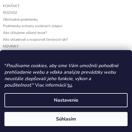
KONTAKT
ROZVOZ
Obchodné podmienky
Podmienky ochrany osobných údajov
Ako účtujeme vážený tovar?
Ako skladovať a rozpoznať čerstvosť rýb?
NOVINKY
VÝDAJNE MIESTA
"
Používame cookies, aby sme Vám umožnili pohodlné
prehliadanie webu a vďaka analýze prevádzky webu
Facebook
neustále zlepšovali jeho funkcie, výkon a
použiteľnosť.
" Viac informácií
tu
.
MARTÁK Peter, Ryby - Špeciality
WERECO
Nastavenie
Súhlasím
Copyright 2026
RYBYSPECIALITY.SK - Čerstvé ryby a
Vytvoril Shoptet
morské plody
. Všetky práva vyhradené.
Upraviť nastavenie cookies