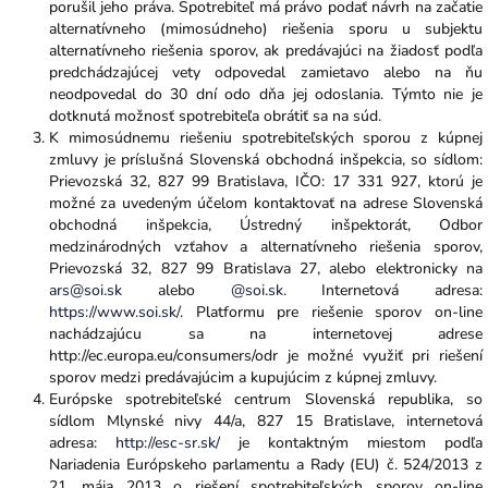
porušil jeho práva. Spotrebiteľ má právo podať návrh na začatie
alternatívneho (mimosúdneho) riešenia sporu u subjektu
alternatívneho riešenia sporov, ak predávajúci na žiadosť podľa
predchádzajúcej vety odpovedal zamietavo alebo na ňu
neodpovedal do 30 dní odo dňa jej odoslania. Týmto nie je
dotknutá možnosť spotrebiteľa obrátiť sa na súd.
K mimosúdnemu riešeniu spotrebiteľských sporou z kúpnej
zmluvy je príslušná Slovenská obchodná inšpekcia, so sídlom:
Prievozská 32, 827 99 Bratislava, IČO: 17 331 927, ktorú je
možné za uvedeným účelom kontaktovať na adrese Slovenská
obchodná inšpekcia, Ústredný inšpektorát, Odbor
medzinárodných vzťahov a alternatívneho riešenia sporov,
Prievozská 32, 827 99 Bratislava 27, alebo elektronicky na
ars@soi.sk
alebo
@soi.sk
. Internetová adresa:
https://www.soi.sk/
. Platformu pre riešenie sporov on-line
nachádzajúcu sa na internetovej adrese
http://ec.europa.eu/consumers/odr je možné využiť pri riešení
sporov medzi predávajúcim a kupujúcim z kúpnej zmluvy.
Európske spotrebiteľské centrum Slovenská republika, so
sídlom Mlynské nivy 44/a, 827 15 Bratislave, internetová
adresa:
http://esc-sr.sk/
je kontaktným miestom podľa
Nariadenia Európskeho parlamentu a Rady (EU) č. 524/2013 z
21. mája 2013 o riešení spotrebiteľských sporov on-line