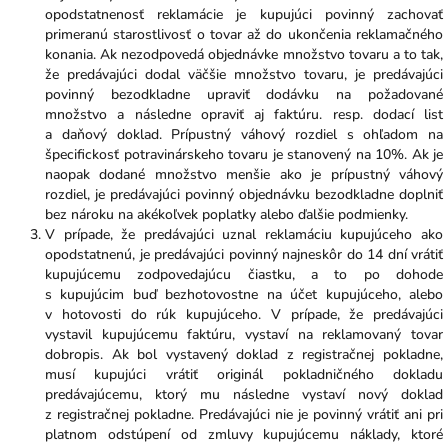
opodstatnenosť reklamácie je kupujúci povinný zachovať
primeranú starostlivosť o tovar až do ukončenia reklamačného
konania. Ak nezodpovedá objednávke množstvo tovaru a to tak,
že predávajúci dodal väčšie množstvo tovaru, je predávajúci
povinný bezodkladne upraviť dodávku na požadované
množstvo a následne opraviť aj faktúru. resp. dodací list
a daňový doklad. Prípustný váhový rozdiel s ohľadom na
špecifickosť potravinárskeho tovaru je stanovený na 10%. Ak je
naopak dodané množstvo menšie ako je prípustný váhový
rozdiel, je predávajúci povinný objednávku bezodkladne doplniť
bez nároku na akékoľvek poplatky alebo ďalšie podmienky.
V prípade, že predávajúci uznal reklamáciu kupujúceho ako
opodstatnenú, je predávajúci povinný najneskôr do 14 dní vrátiť
kupujúcemu zodpovedajúcu čiastku, a to po dohode
s kupujúcim buď bezhotovostne na účet kupujúceho, alebo
v hotovosti do rúk kupujúceho. V prípade, že predávajúci
vystavil kupujúcemu faktúru, vystaví na reklamovaný tovar
dobropis. Ak bol vystavený doklad z registračnej pokladne,
musí kupujúci vrátiť originál pokladničného dokladu
predávajúcemu, ktorý mu následne vystaví nový doklad
z registračnej pokladne. Predávajúci nie je povinný vrátiť ani pri
platnom odstúpení od zmluvy kupujúcemu náklady, ktoré