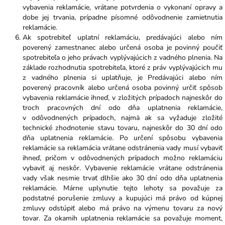
vybavenia reklamácie, vrátane potvrdenia o vykonaní opravy a
dobe jej trvania, prípadne písomné odôvodnenie zamietnutia
reklamácie.
Ak spotrebiteľ uplatní reklamáciu, predávajúci alebo ním
poverený zamestnanec alebo určená osoba je povinný poučiť
spotrebiteľa o jeho právach vyplývajúcich z vadného plnenia. Na
základe rozhodnutia spotrebiteľa, ktoré z práv vyplývajúcich mu
z vadného plnenia si uplatňuje, je Predávajúci alebo ním
poverený pracovník alebo určená osoba povinný určiť spôsob
vybavenia reklamácie ihneď, v zložitých prípadoch najneskôr do
troch pracovných dní odo dňa uplatnenia reklamácie,
v odôvodnených prípadoch, najmä ak sa vyžaduje zložité
technické zhodnotenie stavu tovaru, najneskôr do 30 dní odo
dňa uplatnenia reklamácie. Po určení spôsobu vybavenia
reklamácie sa reklamácia vrátane odstránenia vady musí vybaviť
ihneď, pričom v odôvodnených prípadoch možno reklamáciu
vybaviť aj neskôr. Vybavenie reklamácie vrátane odstránenia
vady však nesmie trvať dlhšie ako 30 dní odo dňa uplatnenia
reklamácie. Márne uplynutie tejto lehoty sa považuje za
podstatné porušenie zmluvy a kupujúci má právo od kúpnej
zmluvy odstúpiť alebo má právo na výmenu tovaru za nový
tovar. Za okamih uplatnenia reklamácie sa považuje moment,