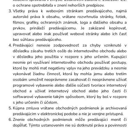
o ochrane spotrebiteľa v znení nehorších predpisov.
Všetky práva k webovým stránkam predávajúceho, najmä
autorské práva k obsahu, vrátane rozvrhnutia stránky, fotiek,
filmov, grafiky, ochranných známok, loga a ďalšieho obsahu a
prvkov, prináleží predávajúcemu. Je zakázané kopírovať,
upravovať alebo inak používať webové stránky alebo ich časť
bez súhlasu predávajúceho.
Predávajúci nenesie zodpovednosť za chyby vzniknuté v
dôsledku zásahu tretích osôb do internetového obchodu alebo
v dôsledku jeho použitia v rozpore s jeho určením. Kupujúci
nesmie pri využívaní internetového obchodu používať postupy,
ktoré by mohli mať negatívny vplyv na jeho prevádzku a nesmie
vykonávať žiadnu činnosť, ktorá by mohla jemu alebo tretím
osobám umožniť neoprávnene zasahovať či neoprávnene užívať
programové vybavenie alebo ďalšie súčasti tvoriace internetový
obchod a užívať internetový obchod alebo jeho časti či
softwarové vybavenie takým spôsobom, ktorý by bol v rozpore
s jeho určením či účelom.
Kúpna zmluva vrátane obchodných podmienok je archivovaná
predávajúcim v elektronickej podobe a nie je verejne prístupná.
Znenie obchodných podmienok môže predávajúci meniť či
dopĺňať. Týmto ustanovením nie sú dotknuté práva a povinnosti