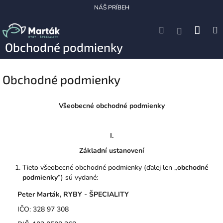
Prejsť
NÁŠ PRÍBEH
na
obsah
Nák
Hľadať
M
Prihláseni
Obchodné podmienky
koší
Obchodné podmienky
Všeobecné obchodné podmienky
I.
Základní ustanovení
Tieto všeobecné obchodné podmienky (ďalej len „
obchodné
podmienky
“) sú vydané:
Peter Marták, RYBY - ŠPECIALITY
IČO: 328 97 308