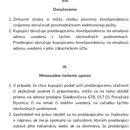
VIII.
Doručovanie
Zmluvné strany si môžu všetku písomnú korešpondenciu
vzájomne doručovať prostredníctvom elektronickej pošty.
Kupujúci doručuje predávajúcemu korešpondenciu na emailovú
adresu uvedenú v týchto obchodných podmienkach.
Predávajúci doručuje kupujúcemu korešpondenciu na emailovú
adresu uvedenú v jeho zákazníckom účte.
IX.
Mimosúdne riešenie sporov
V prípade, že chce kupujúci podať voči predávajúcemu sťažnosť
či akýkoľvek podnet či pripomienku, môže sa na neho obrátiť
priamo na adrese predajne Sládkovičova 678, 017 01 Považská
Bystrica, či na email či telefón uvedený na začiatku týchto
obchodných podmienok.
Spotrebiteľ má právo obrátiť sa na predávajúceho so žiadosťou
o nápravu, ak nie je spokojný so spôsobom, ktorým predávajúci
vybavil jeho reklamáciu alebo ak sa domnieva, že predávajúci