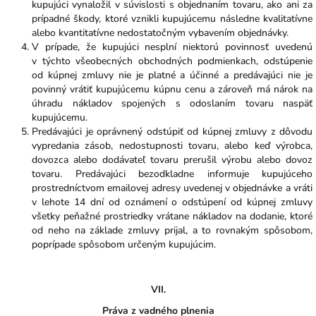
kupujúci vynaložil v súvislosti s objednaním tovaru, ako ani za
prípadné škody, ktoré vznikli kupujúcemu následne kvalitatívne
alebo kvantitatívne nedostatočným vybavením objednávky.
V prípade, že kupujúci nesplní niektorú povinnosť uvedenú
v týchto všeobecných obchodných podmienkach, odstúpenie
od kúpnej zmluvy nie je platné a účinné a predávajúci nie je
povinný vrátiť kupujúcemu kúpnu cenu a zároveň má nárok na
úhradu nákladov spojených s odoslaním tovaru naspäť
kupujúcemu.
Predávajúci je oprávnený odstúpiť od kúpnej zmluvy z dôvodu
vypredania zásob, nedostupnosti tovaru, alebo keď výrobca,
dovozca alebo dodávateľ tovaru prerušil výrobu alebo dovoz
tovaru. Predávajúci bezodkladne informuje kupujúceho
prostredníctvom emailovej adresy uvedenej v objednávke a vráti
v lehote 14 dní od oznámení o odstúpení od kúpnej zmluvy
všetky peňažné prostriedky vrátane nákladov na dodanie, ktoré
od neho na základe zmluvy prijal, a to rovnakým spôsobom,
poprípade spôsobom určeným kupujúcim.
VII.
Práva z vadného plnenia