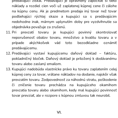
predávajúci získal. Predávajúci je oprávnený započítať si tieto
náklady a rozdiel cien voči už zaplatenej kúpnej cene či zálohe
na kúpnu cenu. Ak je predmetom predaja iný tovar než tovar
podliehajúci rýchlej skaze a kupujúci sa s predávajúcim
nedohodne inak, márnym uplynutím doby pre vyzdvihnutie sa
objednávka považuje za zrušenú.
Pri prevzatí tovaru je kupujúci povinný skontrolovať
neporušenosť obalov tovaru, množstvo a kvalitu tovaru a v
prípade akýchkoľvek vád toto bezodkladne oznámiť
predávajúcemu.
Predávajúci vystaví kupujúcemu daňový doklad – faktúru,
pokladničný bloček. Daňový doklad je priložený k dodávanému
tovaru alebo zaslaný emailom.
Kupujúci nadobúda vlastnícke právo ku tovaru zaplatením celej
kúpnej ceny za tovar, vrátane nákladov na dodanie, najskôr však
prevzatím tovaru. Zodpovednosť za náhodnú stratu, poškodenie
či zničenie tovaru prechádza na kupujúceho okamihom
prevzatia tovaru alebo okamihom, kedy mal kupujúci povinnosť
tovar prevziať, ale v rozpore s kúpnou zmluvou tak neurobil.
VI.