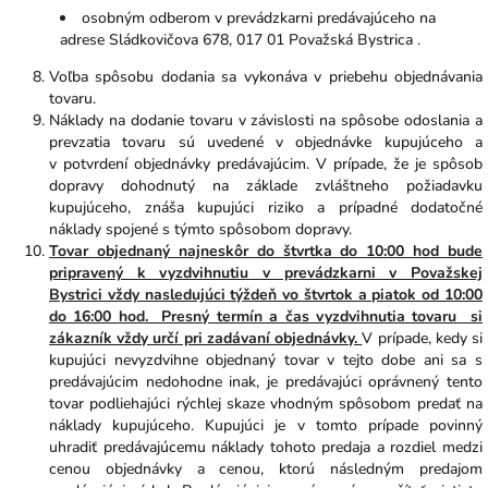
osobným odberom v prevádzkarni predávajúceho na
adrese Sládkovičova 678, 017 01 Považská Bystrica .
Voľba spôsobu dodania sa vykonáva v priebehu objednávania
tovaru.
Náklady na dodanie tovaru v závislosti na spôsobe odoslania a
prevzatia tovaru sú uvedené v objednávke kupujúceho a
v potvrdení objednávky predávajúcim. V prípade, že je spôsob
dopravy dohodnutý na základe zvláštneho požiadavku
kupujúceho, znáša kupujúci riziko a prípadné dodatočné
náklady spojené s týmto spôsobom dopravy.
Tovar objednaný najneskôr do štvrtka do 10:00 hod bude
pripravený
k vyzdvihnutiu v prevádzkarni v Považskej
Bystrici vždy nasledujúci týždeň vo štvrtok a piatok od 10:00
do 16:00 hod. Presný termín a čas vyzdvihnutia tovaru si
zákazník vždy určí pri zadávaní objednávky.
V prípade, kedy si
kupujúci nevyzdvihne objednaný tovar v tejto dobe ani sa s
predávajúcim nedohodne inak, je predávajúci oprávnený tento
tovar podliehajúci rýchlej skaze vhodným spôsobom predať na
náklady kupujúceho. Kupujúci je v tomto prípade povinný
uhradiť predávajúcemu náklady tohoto predaja a rozdiel medzi
cenou objednávky a cenou, ktorú následným predajom