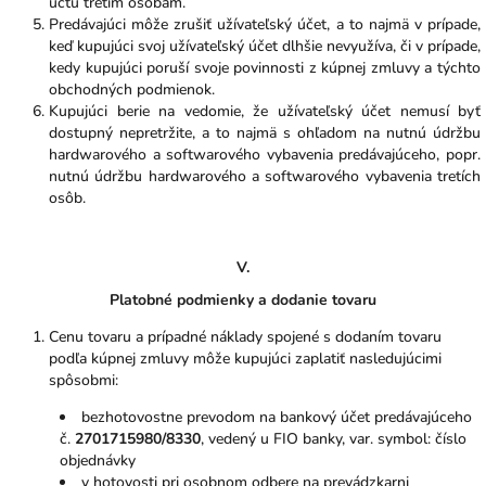
účtu tretím osobám.
Predávajúci môže zrušiť užívateľský účet, a to najmä v prípade,
keď kupujúci svoj užívateľský účet dlhšie nevyužíva, či v prípade,
kedy kupujúci poruší svoje povinnosti z kúpnej zmluvy a týchto
obchodných podmienok.
Kupujúci berie na vedomie, že užívateľský účet nemusí byť
dostupný nepretržite, a to najmä s ohľadom na nutnú údržbu
hardwarového a softwarového vybavenia predávajúceho, popr.
nutnú údržbu hardwarového a softwarového vybavenia tretích
osôb.
V.
Platobné podmienky a dodanie tovaru
Cenu tovaru a prípadné náklady spojené s dodaním tovaru
podľa kúpnej zmluvy môže kupujúci zaplatiť nasledujúcimi
spôsobmi:
bezhotovostne prevodom na bankový účet predávajúceho
č.
2701715980
/8330
, vedený u FIO banky, var. symbol: číslo
objednávky
v hotovosti pri osobnom odbere na prevádzkarni