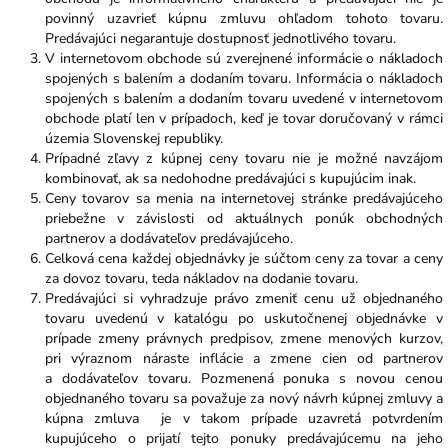
povinný uzavrieť kúpnu zmluvu ohľadom tohoto tovaru.
Predávajúci negarantuje dostupnosť jednotlivého tovaru.
V internetovom obchode sú zverejnené informácie o nákladoch
spojených s balením a dodaním tovaru. Informácia o nákladoch
spojených s balením a dodaním tovaru uvedené v internetovom
obchode platí len v prípadoch, keď je tovar doručovaný v rámci
územia Slovenskej republiky.
Prípadné zľavy z kúpnej ceny tovaru nie je možné navzájom
kombinovať, ak sa nedohodne predávajúci s kupujúcim inak.
Ceny tovarov sa menia na internetovej stránke predávajúceho
priebežne v závislosti od aktuálnych ponúk obchodných
partnerov a dodávateľov predávajúceho.
Celková cena každej objednávky je súčtom ceny za tovar a ceny
za dovoz tovaru, teda nákladov na dodanie tovaru.
Predávajúci si vyhradzuje právo zmeniť cenu už objednaného
tovaru uvedenú v katalógu po uskutočnenej objednávke v
prípade zmeny právnych predpisov, zmene menových kurzov,
pri výraznom náraste inflácie a zmene cien od partnerov
a dodávateľov tovaru. Pozmenená ponuka s novou cenou
objednaného tovaru sa považuje za nový návrh kúpnej zmluvy a
kúpna zmluva je v takom prípade uzavretá potvrdením
kupujúceho o prijatí tejto ponuky predávajúcemu na jeho