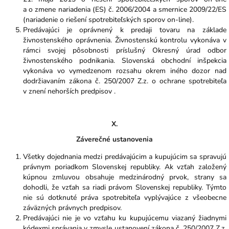
a o zmene nariadenia (ES) č. 2006/2004 a smernice 2009/22/ES
(nariadenie o riešení spotrebiteľských sporov on-line).
Predávajúci je oprávnený k predaji tovaru na základe
živnostenského oprávnenia. Živnostenskú kontrolu vykonáva v
rámci svojej pôsobnosti príslušný Okresný úrad odbor
živnostenského podnikania. Slovenská obchodní inšpekcia
vykonáva vo vymedzenom rozsahu okrem iného dozor nad
dodržiavaním zákona č. 250/2007 Z.z. o ochrane spotrebiteľa
v znení nehorších predpisov .
X.
Záverečné ustanovenia
Všetky dojednania medzi predávajúcim a kupujúcim sa spravujú
právnym poriadkom Slovenskej republiky. Ak vzťah založený
kúpnou zmluvou obsahuje medzinárodný prvok, strany sa
dohodli, že vzťah sa riadi právom Slovenskej republiky. Týmto
nie sú dotknuté práva spotrebiteľa vyplývajúce z všeobecne
záväzných právnych predpisov.
Predávajúci nie je vo vzťahu ku kupujúcemu viazaný žiadnymi
kódexmi správania v zmysle ustanovení zákona č. 250/2007 Z.z.