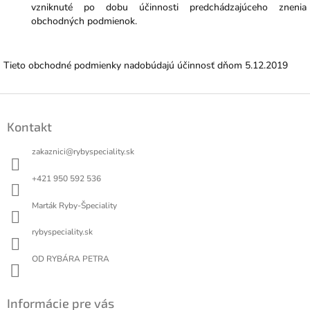
vzniknuté po dobu účinnosti predchádzajúceho znenia
obchodných podmienok.
Tieto obchodné podmienky nadobúdajú účinnosť dňom 5.12.2019
Z
á
Kontakt
p
ä
zakaznici
@
rybyspeciality.sk
t
i
+421 950 592 536
e
Marták Ryby-Špeciality
rybyspeciality.sk
OD RYBÁRA PETRA
Informácie pre vás