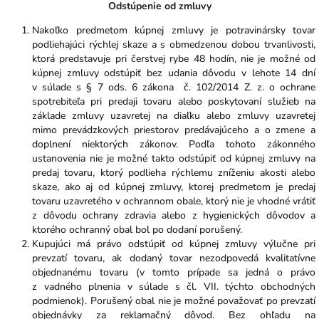
Odstúpenie od zmluvy
Nakoľko predmetom kúpnej zmluvy je potravinársky tovar
podliehajúci rýchlej skaze a s obmedzenou dobou trvanlivosti,
ktorá predstavuje pri čerstvej rybe 48 hodín, nie je možné od
kúpnej zmluvy odstúpiť bez udania dôvodu v lehote 14 dní
v súlade s § 7 ods. 6 zákona č. 102/2014 Z. z. o ochrane
spotrebiteľa pri predaji tovaru alebo poskytovaní služieb na
základe zmluvy uzavretej na diaľku alebo zmluvy uzavretej
mimo prevádzkových priestorov predávajúceho a o zmene a
doplnení niektorých zákonov. Podľa tohoto zákonného
ustanovenia nie je možné takto odstúpiť od kúpnej zmluvy na
predaj tovaru, ktorý podlieha rýchlemu zníženiu akosti alebo
skaze, ako aj od kúpnej zmluvy, ktorej predmetom je predaj
tovaru uzavretého v ochrannom obale, ktorý nie je vhodné vrátiť
z dôvodu ochrany zdravia alebo z hygienických dôvodov a
ktorého ochranný obal bol po dodaní porušený.
Kupujúci má právo odstúpiť od kúpnej zmluvy výlučne pri
prevzatí tovaru, ak dodaný tovar nezodpovedá kvalitatívne
objednanému tovaru (v tomto prípade sa jedná o právo
z vadného plnenia v súlade s čl. VII. týchto obchodných
podmienok). Porušený obal nie je možné považovať po prevzatí
objednávky za reklamačný dôvod. Bez ohľadu na