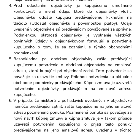
Pred odoslaním objednávky je kupujúcemu umožnené
kontrolovať a meniť údaje, ktoré do objednávky vložil.
Objednávku odošle kupujúci predávajúcemu kliknutím na
tlačidlo (Odoslať objednávku s povinnosťou platby). Údaje
uvedené v objednávke sú predávajúcim považované za správne.
Podmienkou platnosti objednávky je vyplnenie všetkých
povinných údajov v objednávkovom formulári a potvrdenie
kupujúceho o tom, že sa zoznámil s týmito obchodnými
podmienkami.
Bezodkladne po obdržaní objednávky zašle predávajúci
kupujúcemu potvrdenie o obdržaní objednávky na emailovú
adresu, ktorú kupujúci pri objednaní zadal. Toto potvrdenie sa
považuje za uzavretie zmluvy. Prílohou potvrdenia sú aktuálne
obchodné podmienky predávajúceho. Kúpna zmluva je uzavretá
potvrdením objednávky predávajúcim na emailovú adresu
kupujúceho.
V prípade, že niektorú z požiadaviek uvedených v objednávke
nemôže predávajúci splniť, zašle kupujúcemu na jeho emailovú
adresu pozmenenú ponuku. Pozmenená ponuka sa považuje za
nový návrh kúpnej zmluvy a kúpna zmluva je v takom prípade
uzavretá potvrdením kupujúceho o prijatí tejto ponuky
predávajúcemu na jeho emailovú adresu uvedenú v týchto