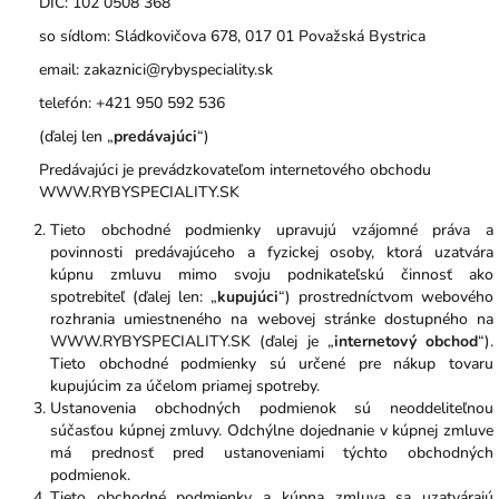
DIČ: 102 0508 368
so sídlom: Sládkovičova 678, 017 01 Považská Bystrica
email: zakaznici@rybyspeciality.sk
telefón: +421 950 592 536
(ďalej len „
predávajúci
“)
Predávajúci je prevádzkovateľom internetového obchodu
WWW.RYBYSPECIALITY.SK
Tieto obchodné podmienky upravujú vzájomné práva a
povinnosti predávajúceho a fyzickej osoby, ktorá uzatvára
kúpnu zmluvu mimo svoju podnikateľskú činnosť ako
spotrebiteľ (ďalej len: „
kupujúci
“) prostredníctvom webového
rozhrania umiestneného na webovej stránke dostupného na
WWW.RYBYSPECIALITY.SK (ďalej je „
internetový obchod
“).
Tieto obchodné podmienky sú určené pre nákup tovaru
kupujúcim za účelom priamej spotreby.
Ustanovenia obchodných podmienok sú neoddeliteľnou
súčasťou kúpnej zmluvy. Odchýlne dojednanie v kúpnej zmluve
má prednosť pred ustanoveniami týchto obchodných
podmienok.
Tieto obchodné podmienky a kúpna zmluva sa uzatvárajú