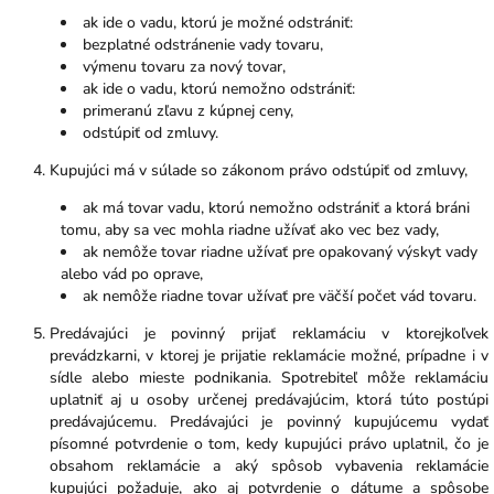
ak ide o vadu, ktorú je možné odstrániť:
bezplatné odstránenie vady tovaru,
výmenu tovaru za nový tovar,
ak ide o vadu, ktorú nemožno odstrániť:
primeranú zľavu z kúpnej ceny,
odstúpiť od zmluvy.
Kupujúci má v súlade so zákonom právo odstúpiť od zmluvy,
ak má tovar vadu, ktorú nemožno odstrániť a ktorá bráni
tomu, aby sa vec mohla riadne užívať ako vec bez vady,
ak nemôže tovar riadne užívať pre opakovaný výskyt vady
alebo vád po oprave,
ak nemôže riadne tovar užívať pre väčší počet vád tovaru.
Predávajúci je povinný prijať reklamáciu v ktorejkoľvek
prevádzkarni, v ktorej je prijatie reklamácie možné, prípadne i v
sídle alebo mieste podnikania. Spotrebiteľ môže reklamáciu
uplatniť aj u osoby určenej predávajúcim, ktorá túto postúpi
predávajúcemu. Predávajúci je povinný kupujúcemu vydať
písomné potvrdenie o tom, kedy kupujúci právo uplatnil, čo je
obsahom reklamácie a aký spôsob vybavenia reklamácie
kupujúci požaduje, ako aj potvrdenie o dátume a spôsobe