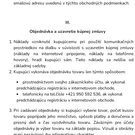
emailovú adresu uvedenú v týchto obchodných podmienkach.
III.
Objednávka a uzavretie kúpnej zmluvy
Náklady vzniknuté kupujúcemu pri použití komunikačných
prostriedkov na diaľku v súvislosti s uzavretím kúpnej zmluvy
(náklady na internetové pripojenie, náklady na telefónne
hovory), hradí kupujúci sám. Tieto náklady sa nelíšia od
základnej sadzby.
Kupujúci vykonáva objednávku tovaru len týmto spôsobom:
prostredníctvom svojho zákazníckeho účtu, ak vykonal
predchádzajúcu registráciu v internetovom obchode,
telefonicky na tel.čísle +421 950 592 536, ak vykonal
predchádzajúcu registráciu v internetovom obchode.
Pri zadávaní objednávky si kupujúci vyberie tovar, počet kusov
tovaru poprípade jeho množstvo, spôsob platby a doručenia a
presný deň a čas vyzdvihnutia tovaru. Záväzným pre účely
objednávky je výber tovaru na základe popisu. Vizuál a obrázky
majú nezáväzný, iba informatívny charakter.