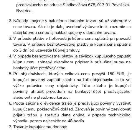
predávajúceho na adrese Sládkovičova 678, 017 01 Považská
Bystrica ,
Náklady spojené s balením a dodaním tovaru sú už zahrnuté v
cene tovaru. Ak nie je ďalej uvedené výslovne inak, rozumie sa
ďalej kúpnou cenou aj náklad spojený s dodaním tovaru.
V prípade platby v hotovosti je kúpna cena splatná pri prevzatí
tovaru. V prípade bezhotovostnej platby je kúpna cena splatná
do 3 dní od uzavretia kúpnej zmluvy.
V prípade bezhotovostnej platby je záväzok kupujúceho zaplatiť
kúpnu cenu splnený okamihom pripísania príslušnej sumy na
bankový účet predávajúceho.
Pri objednávkach, ktorých celková cena prevýši 150 EUR, je
kupujúci povinný zaplatiť zálohu na túto objednávku, a to vo
výške polovice ceny objednávky. Túto zálohu je kupujúci
povinný uhradiť prevodom na bankový účet predávajúceho
alebo online platobnou kartou.
Podľa zákona o evidencii tržieb je predávajúci povinný vystaviť
kupujúcemu pokladničný doklad. Zároveň je povinný zaevidovať
prijatú tržbu u správcu dane online, v prípade technického
výpadku potom najneskôr do 48 hodín.
Tovar je kupujúcemu dodaný: