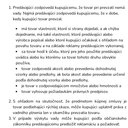
Predávajúci zodpovedá kupujúcemu, že tovar pri prevzatí nemá
vady. Najmä predávajúci zodpovedá kupujúcemu, že v dobe,
kedy kupujúci tovar prevzal:
má tovar vlastnosti, ktoré si strany dojedali, a ak chýba
dojednanie, má také vlastnosti, ktoré predávajúci alebo
výrobca popísal alebo ktoré kupujúci očakával s ohľadom na
povahu tovaru a na základe reklamy predávajúcim vykonanej,
sa tovar hodí k účelu, ktorý pre jeho použitie predávajúci
uvádza alebo ku ktorému sa tovar tohoto druhu obvykle
používa,
tovar zodpovedá akosti alebo prevedeniu dohodnutej
vzorky alebo predlohy, ak bola akosť alebo prevedenie určené
podľa dohodnutej vzorky alebo predlohy,
je tovar v zodpovedajúcom množstve alebo hmotnosti a
tovar vyhovuje požiadavkám právnych predpisov.
S ohľadom na skutočnosť, že predmetom kúpnej zmluvy je
tovar podliehajúci rýchlej skaze, môže kupujúci uplatniť práva z
vadného plnenia len v okamžiku prevzatia tovaru.
V prípade výskytu vady môže kupujúci podľa občianskeho
zákonníku predávajúcemu predložiť reklamáciu a požadovať: