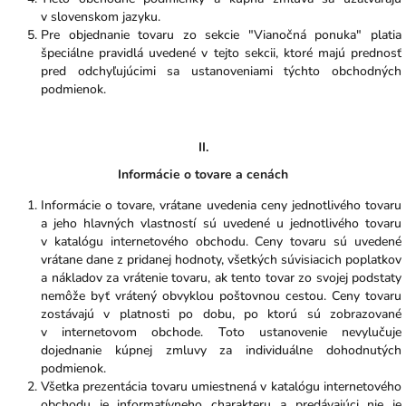
v slovenskom jazyku.
Pre objednanie tovaru zo sekcie "Vianočná ponuka" platia
špeciálne pravidlá uvedené v tejto sekcii, ktoré majú prednosť
pred odchyľujúcimi sa ustanoveniami týchto obchodných
podmienok.
II.
Informácie o tovare a cenách
Informácie o tovare, vrátane uvedenia ceny jednotlivého tovaru
a jeho hlavných vlastností sú uvedené u jednotlivého tovaru
v katalógu internetového obchodu. Ceny tovaru sú uvedené
vrátane dane z pridanej hodnoty, všetkých súvisiacich poplatkov
a nákladov za vrátenie tovaru, ak tento tovar zo svojej podstaty
nemôže byť vrátený obvyklou poštovnou cestou. Ceny tovaru
zostávajú v platnosti po dobu, po ktorú sú zobrazované
v internetovom obchode. Toto ustanovenie nevylučuje
dojednanie kúpnej zmluvy za individuálne dohodnutých
podmienok.
Všetka prezentácia tovaru umiestnená v katalógu internetového
obchodu je informatívneho charakteru a predávajúci nie je