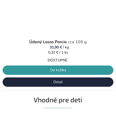
Údený Losos Porcie
cca 100 g
31,90 €
/ kg
Jednotková
0,32 € / 1 ks
cena:
DOSTUPNÉ
Do košíka
Detail
Vhodné pre deti