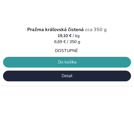
Pražma kráľovská čistená
cca 350 g
19,10 €
/ kg
Jednotková
6,69 € / 350 g
cena:
DOSTUPNÉ
Do košíka
Detail