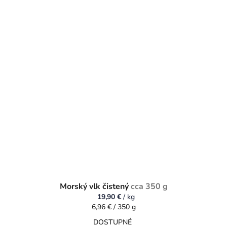
Morský vlk čistený
cca 350 g
19,90 €
/ kg
Jednotková
6,96 € / 350 g
cena:
DOSTUPNÉ