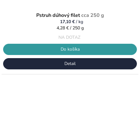
Pstruh dúhový filet
cca 250 g
17,10 €
/ kg
Jednotková
4,28 € / 250 g
cena:
NA DOTAZ
Do košíka
Detail