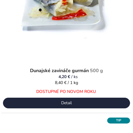
Dunajské zavináče gurmán
500 g
4,20 €
/ ks
Jednotková
8,40 € / 1 kg
cena:
DOSTUPNÉ PO NOVOM ROKU
Detail
TIP