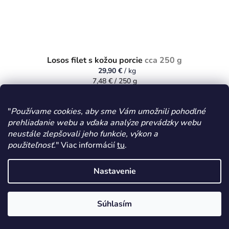
Losos filet s kožou porcie
cca 250 g
29,90 €
/ kg
Jednotková
7,48 € / 250 g
cena:
DOSTUPNÉ
"
Používame cookies, aby sme Vám umožnili pohodlné
Do košíka
prehliadanie webu a vďaka analýze prevádzky webu
neustále zlepšovali jeho funkcie, výkon a
Detail
použiteľnosť.
" Viac informácií
tu
.
Nastavenie
Z
á
Kontakt
p
Súhlasím
ä
zakaznici
@
rybyspeciality.sk
t