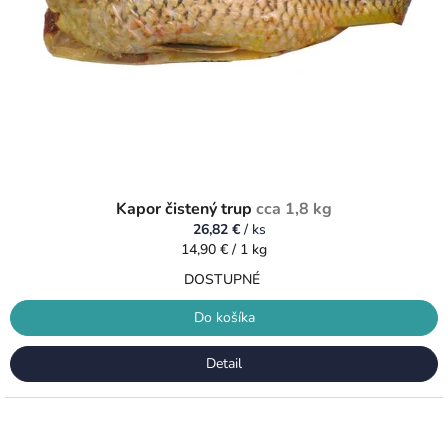
Kapor čistený trup
cca 1,8 kg
26,82 €
/ ks
Jednotková
14,90 € / 1 kg
cena:
DOSTUPNÉ
Do košíka
Detail