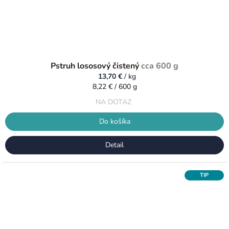
Pstruh lososový čistený
cca 600 g
13,70 €
/ kg
Jednotková
8,22 € / 600 g
cena:
NA DOTAZ
Do košíka
Detail
TIP