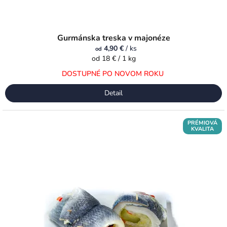
Gurmánska treska v majonéze
4,90 €
/ ks
od
Jednotková
od 18 € / 1 kg
cena:
DOSTUPNÉ PO NOVOM ROKU
Detail
PRÉMIOVÁ
KVALITA