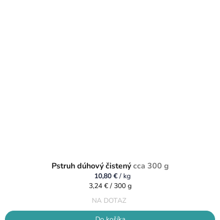
Pstruh dúhový čistený
cca 300 g
10,80 €
/ kg
Jednotková
3,24 € / 300 g
cena:
NA DOTAZ
Do košíka