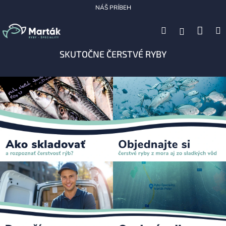
Prejsť
NÁŠ PRÍBEH
na
obsah
Nák
Hľadať
M
Prihláseni
koší
SKUTOČNE ČERSTVÉ RYBY