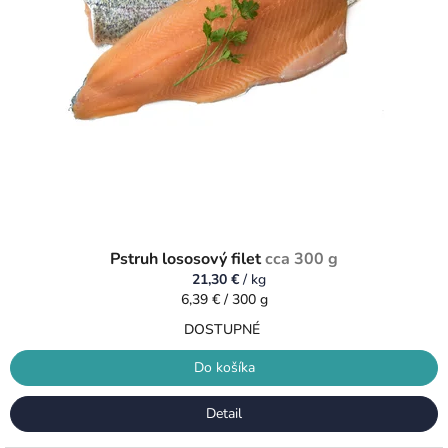
Pstruh lososový filet
cca 300 g
21,30 €
/ kg
Jednotková
6,39 € / 300 g
cena:
DOSTUPNÉ
Do košíka
Detail