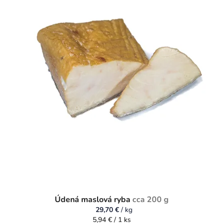
Údená maslová ryba
cca 200 g
29,70 €
/ kg
Jednotková
5,94 € / 1 ks