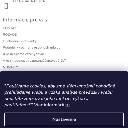
OD RYBÁRA PETRA
Informácie pre vás
KONTAKT
ROZVOZ
Obchodné podmienky
Podmienky ochrany osobných údajov
Ako účtujeme vážený tovar?
Ako skladovať a rozpoznať čerstvosť rýb?
NOVINKY
VÝDAJNE MIESTA
"
Používame cookies, aby sme Vám umožnili pohodlné
prehliadanie webu a vďaka analýze prevádzky webu
Facebook
neustále zlepšovali jeho funkcie, výkon a
použiteľnosť.
" Viac informácií
tu
.
MARTÁK Peter, Ryby - Špeciality
WERECO
Nastavenie