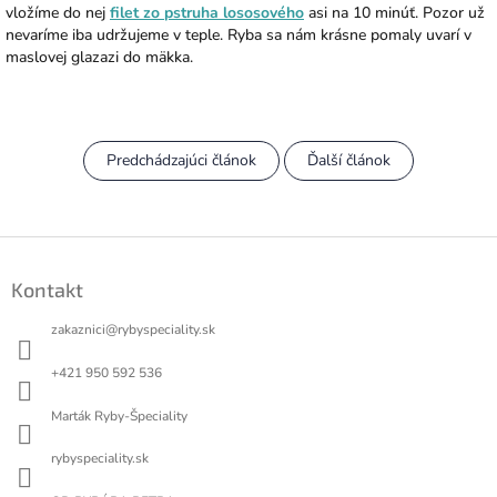
vložíme do nej
filet zo pstruha lososového
asi na 10 minúť. Pozor už
nevaríme iba udržujeme v teple. Ryba sa nám krásne pomaly uvarí v
maslovej glazazi do mäkka.
Predchádzajúci článok
Ďalší článok
Z
á
Kontakt
p
ä
zakaznici
@
rybyspeciality.sk
t
i
+421 950 592 536
e
Marták Ryby-Špeciality
rybyspeciality.sk