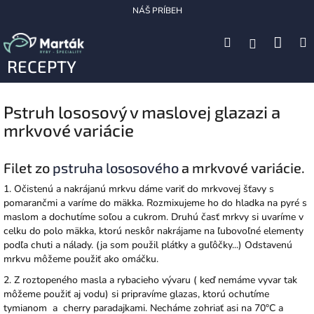
Prejsť
NÁŠ PRÍBEH
na
obsah
Nák
Hľadať
M
Prihláseni
RECEPTY
koší
Pstruh lososový v maslovej glazazi a
mrkvové variácie
Filet zo
pstruha lososového
a mrkvové variácie.
1. Očistenú a nakrájanú mrkvu dáme variť do mrkvovej šťavy s
pomarančmi a varíme do mäkka. Rozmixujeme ho do hladka na pyré s
maslom a dochutíme soľou a cukrom. Druhú časť mrkvy si uvaríme v
celku do polo mäkka, ktorú neskôr nakrájame na ľubovoľné elementy
podľa chuti a nálady. (ja som použil plátky a guľôčky...) Odstavenú
mrkvu môžeme použiť ako omáčku.
2. Z roztopeného masla a rybacieho vývaru ( keď nemáme vyvar tak
môžeme použiť aj vodu) si pripravíme glazas, ktorú ochutíme
tymianom a cherry paradajkami. Necháme zohriať asi na 70°C a